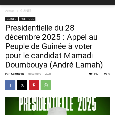
Accueil
GUINEE
GUINEE
POLITIQUE
Presidentielle du 28
décembre 2025 : Appel au
Peuple de Guinée à voter
pour le candidat Mamadi
Doumbouya (André Lamah)
Par
Kalenews
-
décembre 1, 2025
140
0