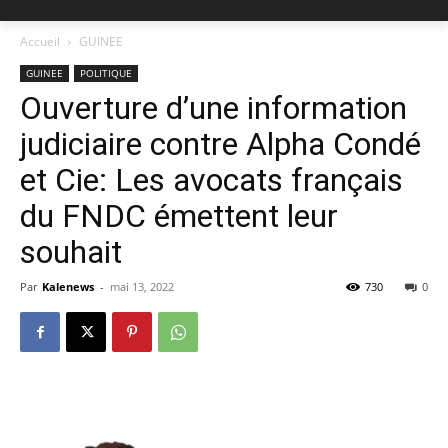
Accueil
GUINEE
GUINEE
POLITIQUE
Ouverture d’une information
judiciaire contre Alpha Condé
et Cie: Les avocats français
du FNDC émettent leur
souhait
Par
Kalenews
-
mai 13, 2022
730
0