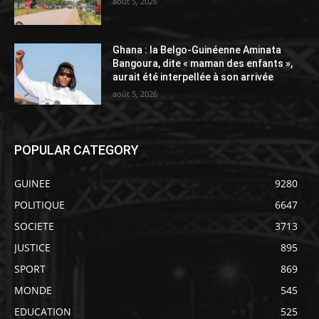
août 5, 2026
Ghana : la Belgo-Guinéenne Aminata
Bangoura, dite « maman des enfants »,
aurait été interpellée à son arrivée
août 5, 2026
POPULAR CATEGORY
GUINEE
9280
POLITIQUE
6647
SOCIETE
3713
JUSTICE
895
SPORT
869
MONDE
545
EDUCATION
525