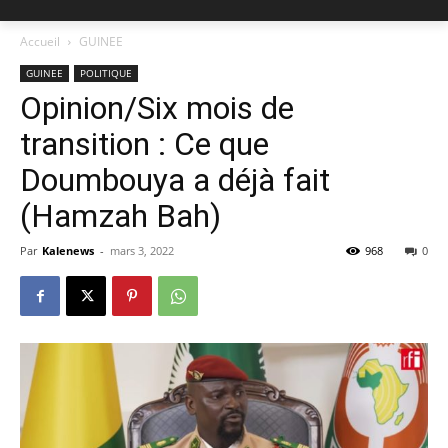
Accueil
GUINEE
GUINEE
POLITIQUE
Opinion/Six mois de
transition : Ce que
Doumbouya a déjà fait
(Hamzah Bah)
Par
Kalenews
-
mars 3, 2022
968
0