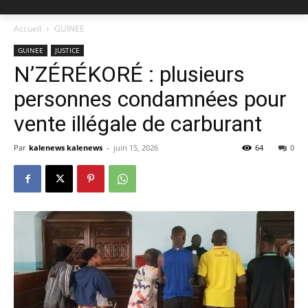
Accueil
GUINEE
GUINEE
JUSTICE
N’ZÉRÉKORÉ : plusieurs
personnes condamnées pour
vente illégale de carburant
Par
kalenews kalenews
-
juin 15, 2026
64
0