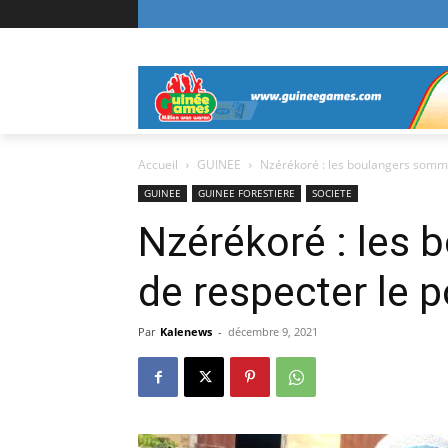
Accueil
GUINEE
Nzérékoré : les boulangers sommé
GUINEE
GUINEE FORESTIERE
SOCIETE
Nzérékoré : les
de respecter le p
Par
Kalenews
-
décembre 9, 2021