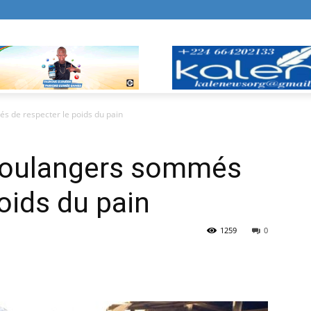
s de respecter le poids du pain
 boulangers sommés
oids du pain
1259
0