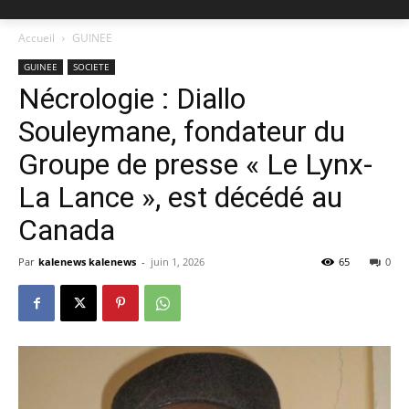
Accueil
GUINEE
GUINEE
SOCIETE
Nécrologie : Diallo
Souleymane, fondateur du
Groupe de presse « Le Lynx-
La Lance », est décédé au
Canada
Par
kalenews kalenews
-
juin 1, 2026
65
0