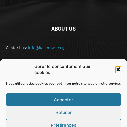
ABOUT US
Contact us:
info@kalenews.org
Gérer le consentement aux
FOLLOW US
cookies
Nous utilisons des cookies pour optimiser notre site web et notre service.
Accepter
Refuser
@snabe// sekou.nabe@abakusitsolutions.eu
Préférences
GUINEE
POLITIQUE
SOCIETE
SPORT
JUSTICE
MONDE