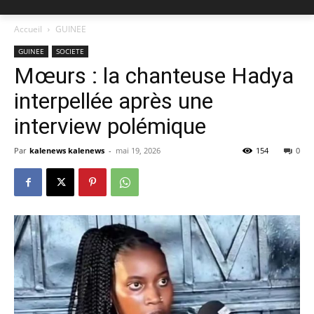
Accueil
GUINEE
GUINEE
SOCIETE
Mœurs : la chanteuse Hadya
interpellée après une
interview polémique
Par
kalenews kalenews
-
mai 19, 2026
154
0