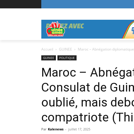
Accueil
GUINEE
Maroc – Abnégation diplomatique :
GUINEE
POLITIQUE
Maroc – Abnégati
Consulat de Gui
oublié, mais deb
compatriote (Th
Par
Kalenews
-
juillet 17, 2025