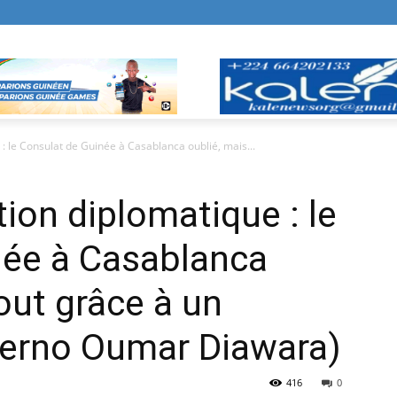
 le Consulat de Guinée à Casablanca oublié, mais...
on diplomatique : le
née à Casablanca
out grâce à un
ierno Oumar Diawara)
416
0