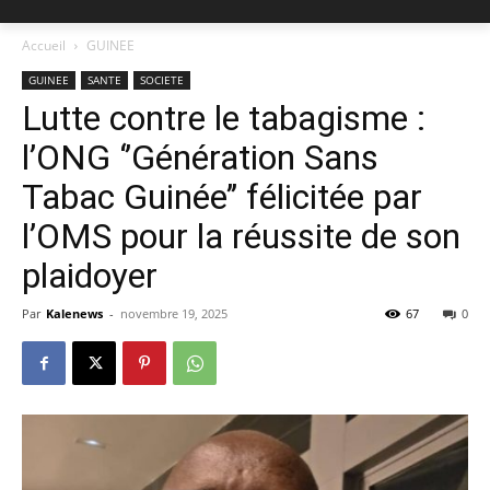
Accueil
GUINEE
GUINEE
SANTE
SOCIETE
Lutte contre le tabagisme :
l’ONG ‘’Génération Sans
Tabac Guinée’’ félicitée par
l’OMS pour la réussite de son
plaidoyer
Par
Kalenews
-
novembre 19, 2025
67
0