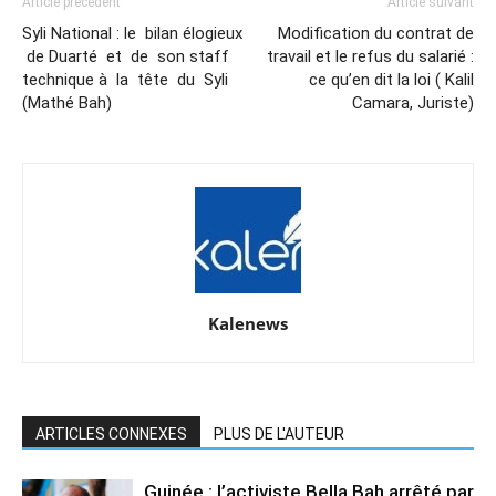
Article précédent
Article suivant
Syli National : le bilan élogieux
Modification du contrat de
de Duarté et de son staff
travail et le refus du salarié :
technique à la tête du Syli
ce qu’en dit la loi ( Kalil
(Mathé Bah)
Camara, Juriste)
Kalenews
ARTICLES CONNEXES
PLUS DE L'AUTEUR
Guinée : l’activiste Bella Bah arrêté par