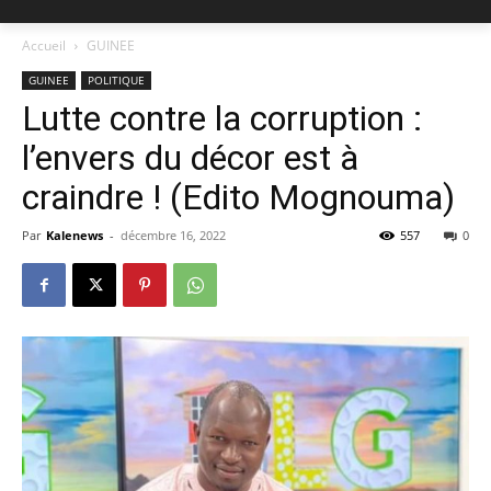
Accueil
GUINEE
GUINEE
POLITIQUE
Lutte contre la corruption :
l’envers du décor est à
craindre ! (Edito Mognouma)
Par
Kalenews
-
décembre 16, 2022
557
0