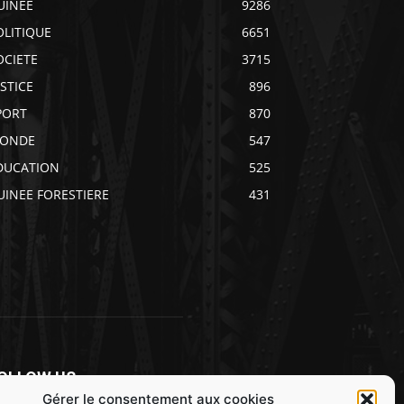
UINEE
9286
OLITIQUE
6651
OCIETE
3715
USTICE
896
PORT
870
ONDE
547
DUCATION
525
UINEE FORESTIERE
431
OLLOW US
Gérer le consentement aux cookies