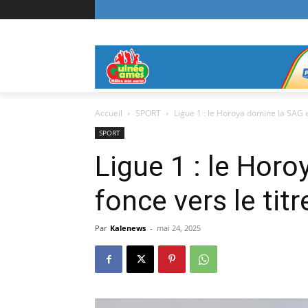
Accueil
SPORT
Ligue 1 : le Horoya domine la SAG et
SPORT
Ligue 1 : le Hor
fonce vers le titr
Par
Kalenews
-
mai 24, 2025