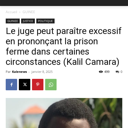
Accueil
GUINEE
GUINEE
JUSTICE
POLITIQUE
Le juge peut paraître excessif
en prononçant la prison
ferme dans certaines
circonstances (Kalil Camara)
Par
Kalenews
-
janvier 8, 2025
499
0