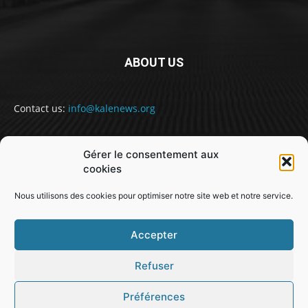
ABOUT US
Contact us:
info@kalenews.org
Gérer le consentement aux
FOLLOW US
cookies
Nous utilisons des cookies pour optimiser notre site web et notre service.
Accepter
Refuser
@snabe// sekou.nabe@abakusitsolutions.eu
Préférences
GUINEE
POLITIQUE
SOCIETE
SPORT
JUSTICE
MONDE