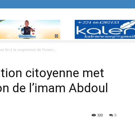
t fin à la suspension de l’imam...
tion citoyenne met
ion de l’imam Abdoul
320
0