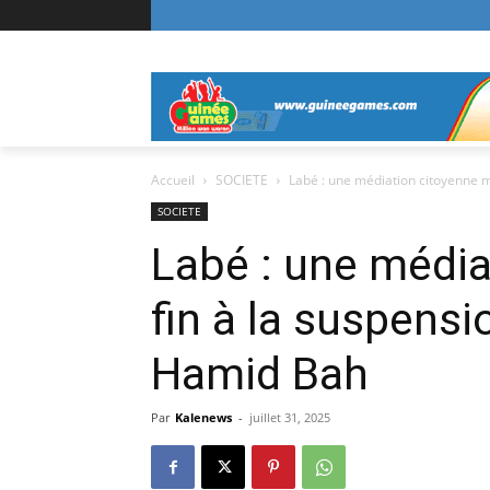
Accueil
SOCIETE
Labé : une médiation citoyenne me
SOCIETE
Labé : une média
fin à la suspens
Hamid Bah
Par
Kalenews
-
juillet 31, 2025