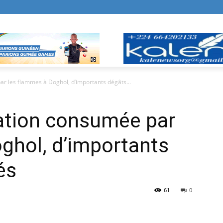
ar les flammes à Doghol, d’importants dégâts...
tation consumée par
ghol, d’importants
és
61
0