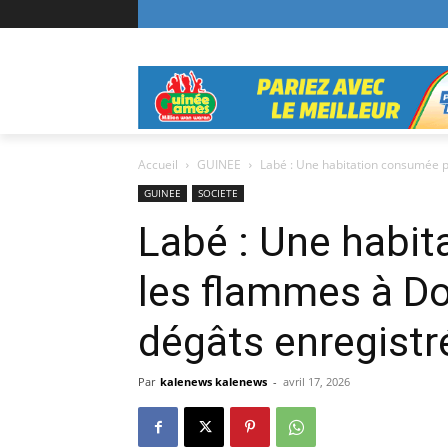
Accueil
GUINEE
Labé : Une habitation consumée p
GUINEE
SOCIETE
Labé : Une habi
les flammes à Do
dégâts enregistr
Par
kalenews kalenews
-
avril 17, 2026