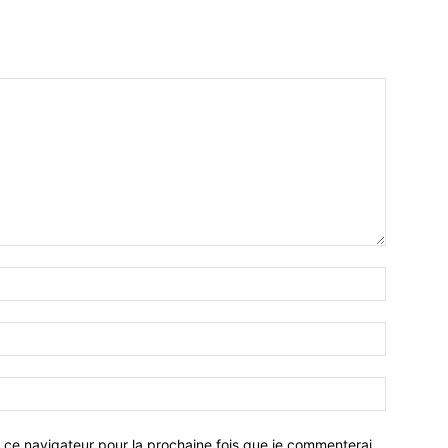
 ce navigateur pour la prochaine fois que je commenterai.