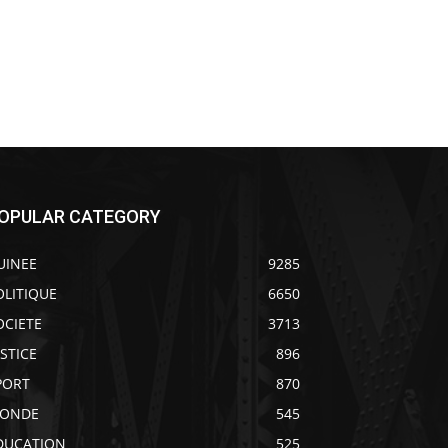
OPULAR CATEGORY
UINEE
9285
OLITIQUE
6650
OCIETE
3713
USTICE
896
PORT
870
ONDE
545
DUCATION
525