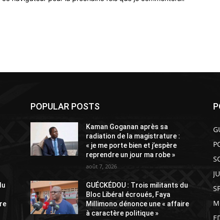
POPULAR POSTS
P
Kaman Goganan après sa
G
radiation de la magistrature :
P
« je me porte bien et j’espère
reprendre un jour ma robe »
S
août 7, 2026
J
du
GUÉCKÉDOU : Trois militants du
S
Bloc Libéral écroués, Faya
M
re
Millimono dénonce une « affaire
à caractère politique »
E