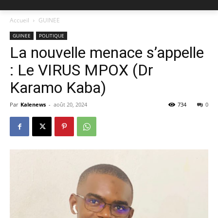
Accueil
GUINEE
GUINEE
POLITIQUE
La nouvelle menace s’appelle
: Le VIRUS MPOX (Dr
Karamo Kaba)
Par
Kalenews
-
août 20, 2024
734
0