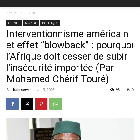
Accueil
GUINEE
GUINEE
MONDE
POLITIQUE
Interventionnisme américain
et effet “blowback” : pourquoi
l’Afrique doit cesser de subir
l’insécurité importée (Par
Mohamed Chérif Touré)
Par
Kalenews
-
mars 3, 2026
93
0