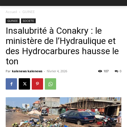
Accueil
GUINEE
GUINEE
SOCIETE
Insalubrité à Conakry : le
ministère de l’Hydraulique et
des Hydrocarbures hausse le
ton
Par
kalenews kalenews
-
février 4, 2026
107
0