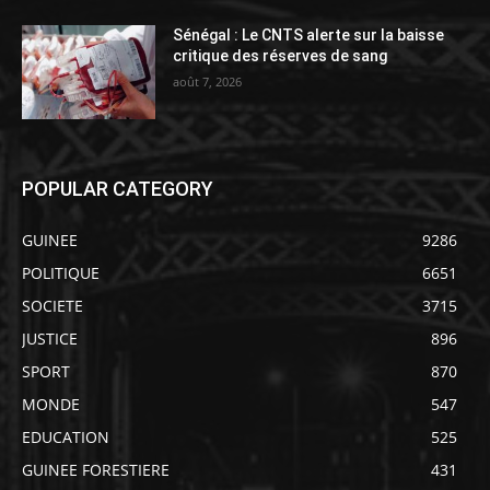
Sénégal : Le CNTS alerte sur la baisse
critique des réserves de sang
août 7, 2026
POPULAR CATEGORY
GUINEE
9286
POLITIQUE
6651
SOCIETE
3715
JUSTICE
896
SPORT
870
MONDE
547
EDUCATION
525
GUINEE FORESTIERE
431