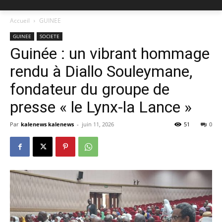
Accueil
GUINEE
GUINEE
SOCIETE
Guinée : un vibrant hommage
rendu à Diallo Souleymane,
fondateur du groupe de
presse « le Lynx-la Lance »
Par
kalenews kalenews
-
juin 11, 2026
51
0