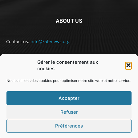
ABOUT US
Contact us:
info@kalenews.org
Gérer le consentement aux
FOLLOW US
cookies
Nous utilisons des cookies pour optimiser notre site web et notre service.
Accepter
Refuser
@snabe// sekou.nabe@abakusitsolutions.eu
Préférences
GUINEE
POLITIQUE
SOCIETE
SPORT
JUSTICE
MONDE
EDUCATION