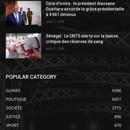
Côte d’Ivoire : le président Alassane
Ouattara accorde la grâce présidentielle
à 4 661 détenus
août 7, 2026
Sénégal : Le CNTS alerte sur la baisse
critique des réserves de sang
août 7, 2026
POPULAR CATEGORY
GUINEE
9286
POLITIQUE
6651
SOCIETE
3715
JUSTICE
896
SPORT
870