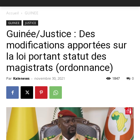
Accueil
GUINEE
GUINEE
JUSTICE
Guinée/Justice : Des
modifications apportées sur
la loi portant statut des
magistrats (ordonnance)
Par
Kalenews
-
novembre 30, 2021
1847
0