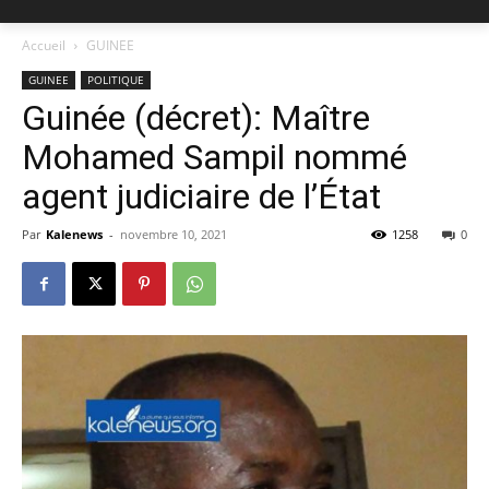
Accueil
GUINEE
GUINEE
POLITIQUE
Guinée (décret): Maître
Mohamed Sampil nommé
agent judiciaire de l’État
Par
Kalenews
-
novembre 10, 2021
1258
0