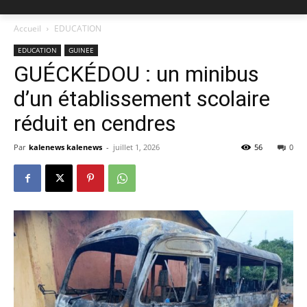
Accueil
EDUCATION
EDUCATION
GUINEE
GUÉCKÉDOU : un minibus
d’un établissement scolaire
réduit en cendres
Par
kalenews kalenews
-
juillet 1, 2026
56
0