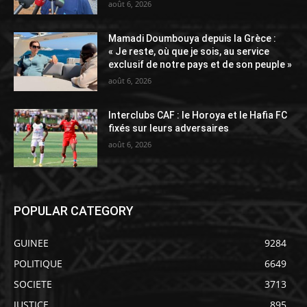
août 6, 2026
Mamadi Doumbouya depuis la Grèce :
« Je reste, où que je sois, au service
exclusif de notre pays et de son peuple »
août 6, 2026
Interclubs CAF : le Horoya et le Hafia FC
fixés sur leurs adversaires
août 6, 2026
POPULAR CATEGORY
GUINEE
9284
POLITIQUE
6649
SOCIETE
3713
JUSTICE
895