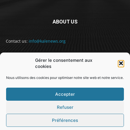
ABOUT US
Contact us:
info@kalenews.org
Gérer le consentement aux
FOLLOW US
cookies
Nous utilisons des cookies pour optimiser notre site web et notre service.
Accepter
Refuser
@snabe// sekou.nabe@abakusitsolutions.eu
Préférences
GUINEE
POLITIQUE
SOCIETE
SPORT
JUSTICE
MONDE
EDUCATION