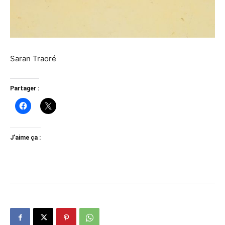
Saran Traoré
Partager :
J’aime ça :