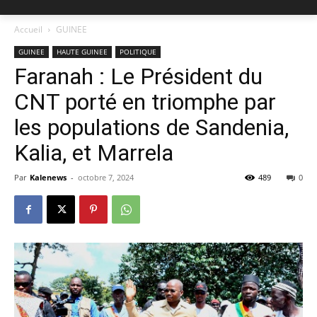
Accueil
GUINEE
GUINEE
HAUTE GUINEE
POLITIQUE
Faranah : Le Président du
CNT porté en triomphe par
les populations de Sandenia,
Kalia, et Marrela
Par
Kalenews
-
octobre 7, 2024
489
0