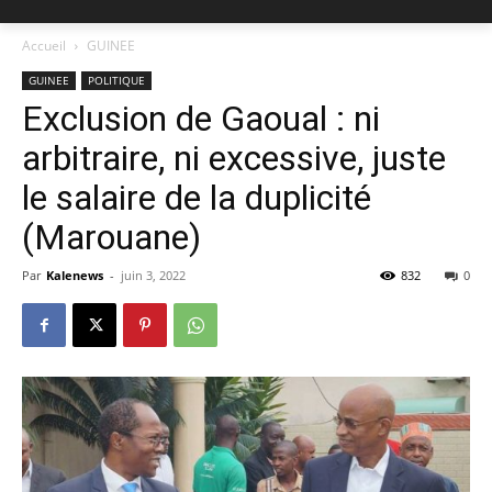
Accueil
GUINEE
GUINEE
POLITIQUE
Exclusion de Gaoual : ni
arbitraire, ni excessive, juste
le salaire de la duplicité
(Marouane)
Par
Kalenews
-
juin 3, 2022
832
0