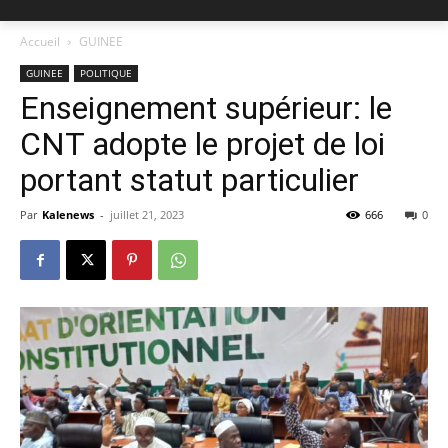
Accueil
GUINEE
GUINEE
POLITIQUE
Enseignement supérieur: le
CNT adopte le projet de loi
portant statut particulier
Par
Kalenews
-
juillet 21, 2023
666
0