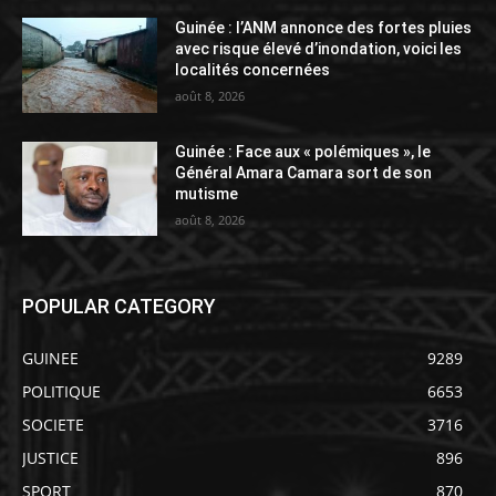
Guinée : l’ANM annonce des fortes pluies
avec risque élevé d’inondation, voici les
localités concernées
août 8, 2026
Guinée : Face aux « polémiques », le
Général Amara Camara sort de son
mutisme
août 8, 2026
POPULAR CATEGORY
GUINEE
9289
POLITIQUE
6653
SOCIETE
3716
JUSTICE
896
SPORT
870