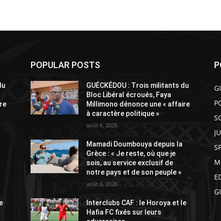
POPULAR POSTS
P
du
GUÉCKÉDOU : Trois militants du
G
Bloc Libéral écroués, Faya
P
re
Millimono dénonce une « affaire
à caractère politique »
S
août 6, 2026
J
Mamadi Doumbouya depuis la
S
Grèce : « Je reste, où que je
M
sois, au service exclusif de
notre pays et de son peuple »
E
août 6, 2026
G
e
Interclubs CAF : le Horoya et le
Hafia FC fixés sur leurs