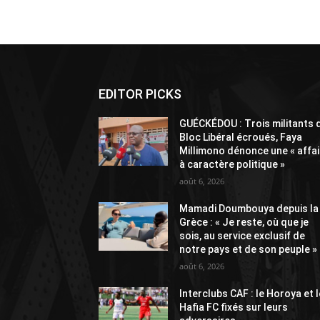
Alternative:
EDITOR PICKS
GUÉCKÉDOU : Trois militants 
Bloc Libéral écroués, Faya
Millimono dénonce une « affai
à caractère politique »
août 6, 2026
Mamadi Doumbouya depuis la
Grèce : « Je reste, où que je
sois, au service exclusif de
notre pays et de son peuple »
août 6, 2026
Interclubs CAF : le Horoya et l
Hafia FC fixés sur leurs