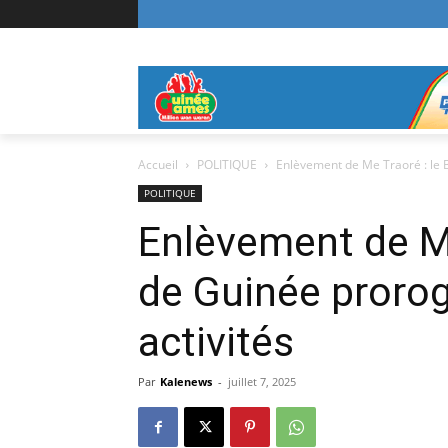
Accueil
POLITIQUE
Enlèvement de Me Traoré : le 
POLITIQUE
Enlèvement de Me
de Guinée prorog
activités
Par
Kalenews
-
juillet 7, 2025