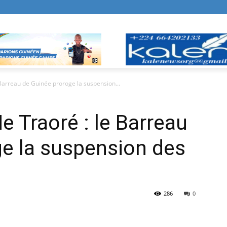
Barreau de Guinée proroge la suspension...
 Traoré : le Barreau
e la suspension des
286
0