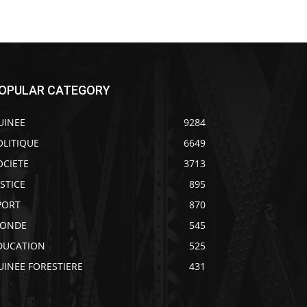
OPULAR CATEGORY
UINEE
9284
OLITIQUE
6649
OCIETE
3713
USTICE
895
PORT
870
ONDE
545
DUCATION
525
UINEE FORESTIERE
431