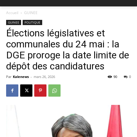
Accueil
GUINEE
GUINEE
POLITIQUE
Élections législatives et
communales du 24 mai : la
DGE proroge la date limite de
dépôt des candidatures
Par
Kalenews
-
mars 26, 2026
90
0