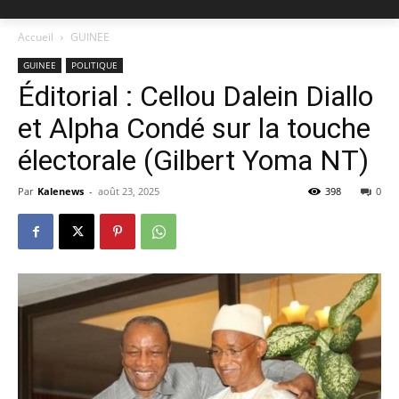
Accueil
GUINEE
GUINEE
POLITIQUE
Éditorial : Cellou Dalein Diallo
et Alpha Condé sur la touche
électorale (Gilbert Yoma NT)
Par
Kalenews
-
août 23, 2025
398
0