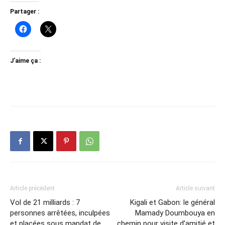
Partager :
J’aime ça :
Article précédent
Article suivant
Vol de 21 milliards : 7
Kigali et Gabon: le général
personnes arrêtées, inculpées
Mamady Doumbouya en
et placées sous mandat de
chemin pour visite d’amitié et