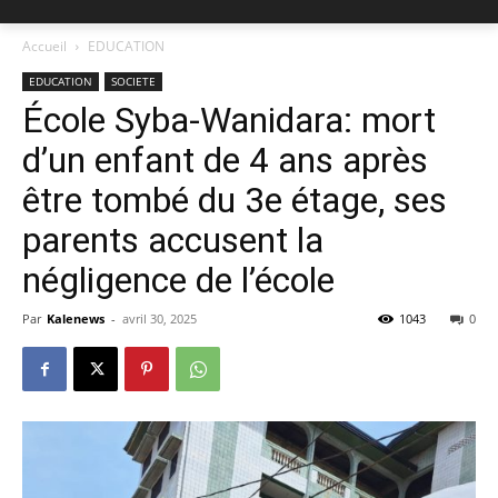
Accueil
EDUCATION
EDUCATION
SOCIETE
École Syba-Wanidara: mort
d’un enfant de 4 ans après
être tombé du 3e étage, ses
parents accusent la
négligence de l’école
Par
Kalenews
-
avril 30, 2025
1043
0