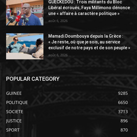
GUÉCKÉDOU : Trois militants du Bloc
Libéral écroués, Faya Millimono dénonce
une « affaire à caractère politique »
août 6, 2026
Mamadi Doumbouya depuis la Grèce :
« Je reste, où que je sois, au service
exclusif de notre pays et de son peuple »
août 6, 2026
POPULAR CATEGORY
GUINEE
9285
POLITIQUE
6650
SOCIETE
3713
JUSTICE
896
SPORT
870