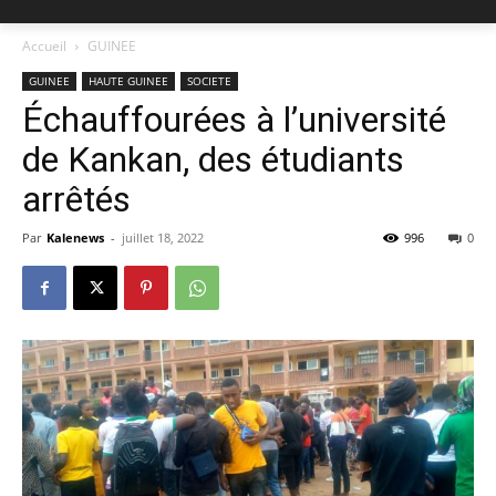
Accueil
GUINEE
GUINEE
HAUTE GUINEE
SOCIETE
Échauffourées à l’université
de Kankan, des étudiants
arrêtés
Par
Kalenews
-
juillet 18, 2022
996
0