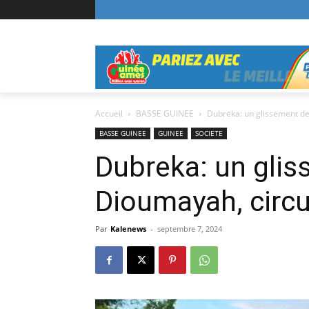
Accueil
BASSE GUINEE
Dubreka: un glissement de
BASSE GUINEE
GUINEE
SOCIETE
Dubreka: un glis
Dioumayah, circu
Par
Kalenews
-
septembre 7, 2024