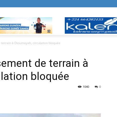
 terrain à Dioumayah, circulation bloquée
sement de terrain à
lation bloquée
1040
0