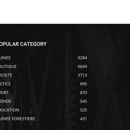
OPULAR CATEGORY
UINEE
9284
OLITIQUE
6649
OCIETE
3713
USTICE
895
PORT
870
ONDE
545
DUCATION
525
UINEE FORESTIERE
431