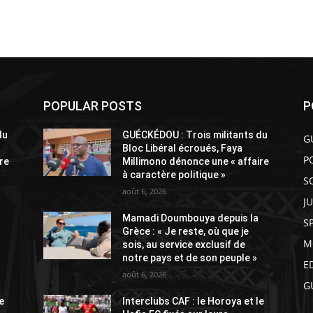
POPULAR POSTS
P
du
GUÉCKÉDOU : Trois militants du
G
Bloc Libéral écroués, Faya
P
re
Millimono dénonce une « affaire
à caractère politique »
S
août 6, 2026
J
Mamadi Doumbouya depuis la
S
Grèce : « Je reste, où que je
M
sois, au service exclusif de
notre pays et de son peuple »
E
août 6, 2026
G
e
Interclubs CAF : le Horoya et le