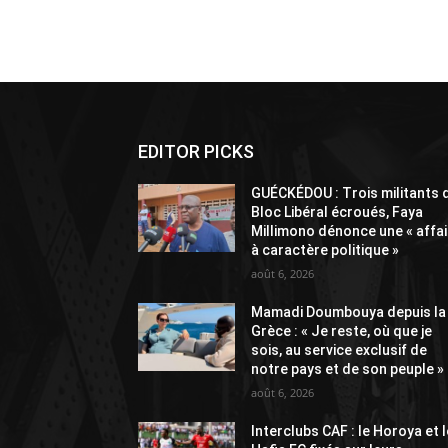
Alternative:
EDITOR PICKS
GUÉCKÉDOU : Trois militants 
Bloc Libéral écroués, Faya
Millimono dénonce une « affai
à caractère politique »
août 6, 2026
Mamadi Doumbouya depuis la
Grèce : « Je reste, où que je
sois, au service exclusif de
notre pays et de son peuple »
août 6, 2026
Interclubs CAF : le Horoya et l