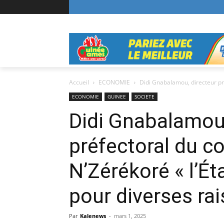
Accueil
ECONOMIE
Didi Gnabalamou, directeur pré
ECONOMIE
GUINEE
SOCIETE
Didi Gnabalamou,
préfectoral du 
N’Zérékoré « l’Ét
pour diverses ra
Par
Kalenews
-
mars 1, 2025