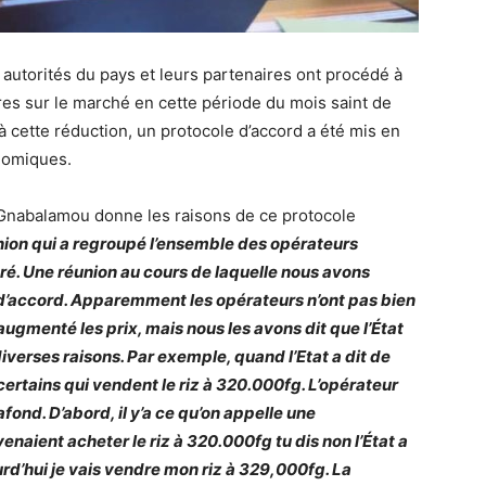
 autorités du pays et leurs partenaires ont procédé à
res sur le marché en cette période du mois saint de
 cette réduction, un protocole d’accord a été mis en
onomiques.
 Gnabalamou donne les raisons de ce protocole
nion qui a regroupé l’ensemble des opérateurs
é. Une réunion au cours de laquelle nous avons
 d’accord. Apparemment les opérateurs n’ont pas bien
ugmenté les prix, mais nous les avons dit que l’État
 diverses raisons. Par exemple, quand l’Etat a dit de
 certains qui vendent le riz à 320.000fg. L’opérateur
lafond. D’abord, il y’a ce qu’on appelle une
enaient acheter le riz à 320.000fg tu dis non l’État a
rd’hui je vais vendre mon riz à 329,000fg. La