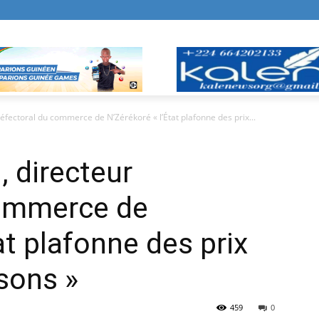
fectoral du commerce de N’Zérékoré « l’État plafonne des prix...
 directeur
commerce de
at plafonne des prix
isons »
459
0