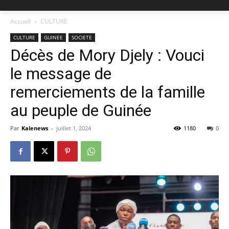
Accueil
CULTURE
CULTURE
GUINEE
SOCIETE
Décès de Mory Djely : Vouci
le message de
remerciements de la famille
au peuple de Guinée
Par
Kalenews
-
juillet 1, 2024
1180
0