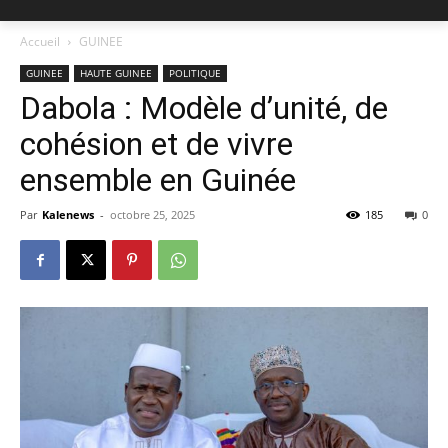
Accueil
GUINEE
GUINEE
HAUTE GUINEE
POLITIQUE
Dabola : Modèle d’unité, de
cohésion et de vivre
ensemble en Guinée
Par
Kalenews
-
octobre 25, 2025
185
0