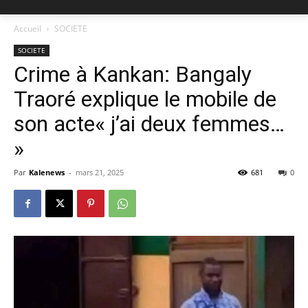
Accueil
SOCIETE
SOCIETE
Crime à Kankan: Bangaly
Traoré explique le mobile de
son acte« j’ai deux femmes…
»
Par
Kalenews
-
mars 21, 2025
681
0