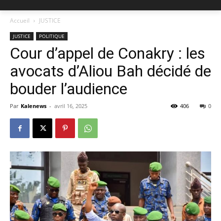
Accueil
JUSTICE
JUSTICE
POLITIQUE
Cour d’appel de Conakry : les
avocats d’Aliou Bah décidé de
bouder l’audience
Par
Kalenews
-
avril 16, 2025
406
0