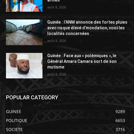
armés
août 8, 2026
Guinée : l’ANM annonce des fortes pluies
avec risque élevé d’inondation, voici les
localités concernées
août 8, 2026
Guinée : Face aux « polémiques », le
Général Amara Camara sort de son
mutisme
août 8, 2026
POPULAR CATEGORY
GUINEE
9289
POLITIQUE
6653
SOCIETE
3716