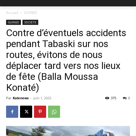
Accueil
GUINEE
GUINEE
SOCIETE
Contre d’éventuels accidents
pendant Tabaski sur nos
routes, évitons de nous
déplacer tard vers nos lieux
de fête (Balla Moussa
Konaté)
Par
Kalenews
-
juin 1, 2025
375
0