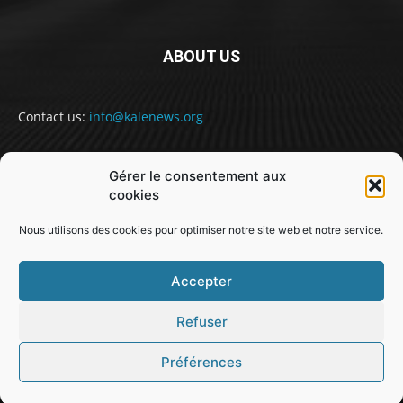
ABOUT US
Contact us:
info@kalenews.org
Gérer le consentement aux
FOLLOW US
cookies
Nous utilisons des cookies pour optimiser notre site web et notre service.
Accepter
Refuser
@snabe// sekou.nabe@abakusitsolutions.eu
Préférences
GUINEE
POLITIQUE
SOCIETE
SPORT
JUSTICE
MONDE
EDUCATION