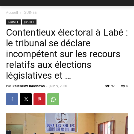
Accueil
GUINEE
GUINEE
JUSTICE
Contentieux électoral à Labé :
le tribunal se déclare
incompétent sur les recours
relatifs aux élections
législatives et …
Par
kalenews kalenews
-
juin 9, 2026
92
0