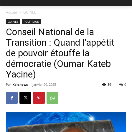
Accueil
GUINEE
GUINEE
POLITIQUE
Conseil National de la
Transition : Quand l’appétit
de pouvoir étouffe la
démocratie (Oumar Kateb
Yacine)
Par
Kalenews
-
janvier 20, 2025
391
0