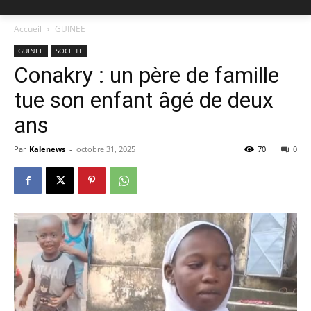
Accueil
GUINEE
GUINEE
SOCIETE
Conakry : un père de famille
tue son enfant âgé de deux
ans
Par
Kalenews
-
octobre 31, 2025
70
0