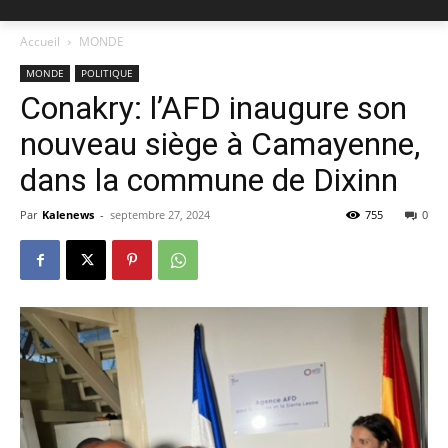
Accueil
MONDE
MONDE
POLITIQUE
Conakry: l’AFD inaugure son
nouveau siège à Camayenne,
dans la commune de Dixinn
Par
Kalenews
-
septembre 27, 2024
755
0