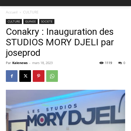
Accueil
CULTURE
CULTURE
GUINEE
SOCIETE
Conakry : Inauguration des
STUDIOS MORY DJELI par
joseprod
Par
Kalenews
-
mars 18, 2023
1119
0