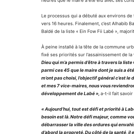
heures que le maire a été élu avec ses conse
Le processus qui a débuté aux environs de 
vers 16 heures. Finalement, c’est Alhabib B
Baldé de la liste « Ein Fow Fii Labé », majori
À peine installé à la tête de la commune ur
fixé ses priorités sur l’assainissement de la
Dieu qui m’a permis d’être à travers la list
parmi ces 45 que le maire dont je suis a été
m’ont pas choisi, l’objectif général c’est
et mes 7 vice-maires, nous vous reviendro
développement de Labé »,
a-t-il fait savoi
« Aujourd’hui, tout est défi et priorité à L
besoin est là. Notre défi majeur, comme vous 
débarrasser la ville des ordures qui envahiss
d’abord la propreté. Du côté de la santé, i