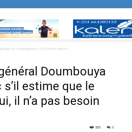
ouya et compagnons « s’il estime que le...
u général Doumbouya
s’il estime que le
i, il n’a pas besoin
355
0