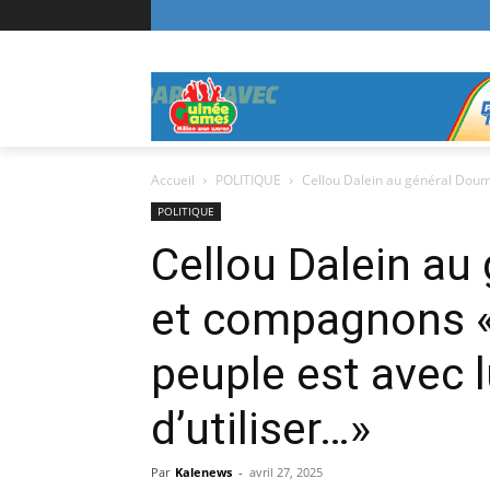
Accueil
POLITIQUE
Cellou Dalein au général Doumb
POLITIQUE
Cellou Dalein a
et compagnons « 
peuple est avec lu
d’utiliser…»
Par
Kalenews
-
avril 27, 2025