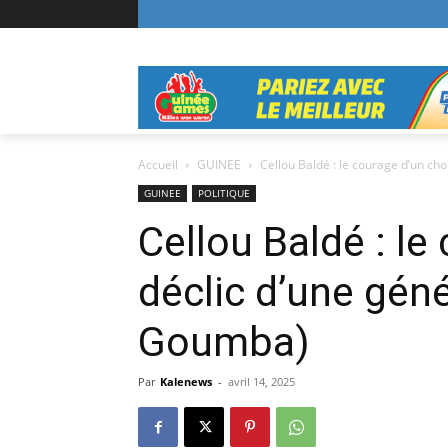
Accueil
GUINEE
Cellou Baldé : le courage d’un choi
GUINEE
POLITIQUE
Cellou Baldé : le
déclic d’une gén
Goumba)
Par
Kalenews
-
avril 14, 2025