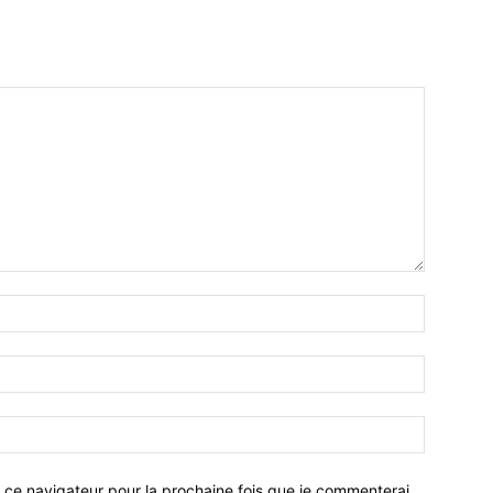
 ce navigateur pour la prochaine fois que je commenterai.