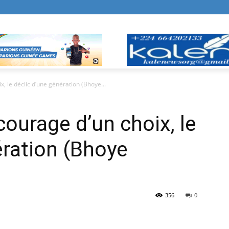
x, le déclic d’une génération (Bhoye...
 courage d’un choix, le
ération (Bhoye
356
0