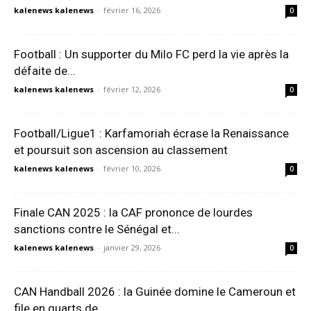
kalenews kalenews
-
février 16, 2026
0
Football : Un supporter du Milo FC perd la vie après la
défaite de...
kalenews kalenews
-
février 12, 2026
0
Football/Ligue1 : Karfamoriah écrase la Renaissance
et poursuit son ascension au classement
kalenews kalenews
-
février 10, 2026
0
Finale CAN 2025 : la CAF prononce de lourdes
sanctions contre le Sénégal et...
kalenews kalenews
-
janvier 29, 2026
0
CAN Handball 2026 : la Guinée domine le Cameroun et
file en quarts de...