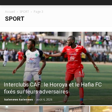
Accueil
SPORT
Page 3
SPORT
Interclubs CAF : le Horoya et le Hafia FC
fixés sur leurs adversaires
kalenews kalenews
-
août 6, 2026