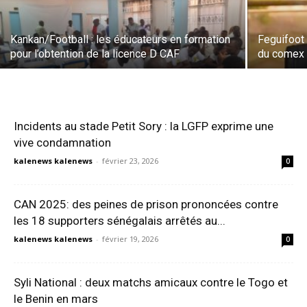
Kankan/Football : les éducateurs en formation
Feguifoot
pour l’obtention de la licence D CAF
du come
Incidents au stade Petit Sory : la LGFP exprime une
vive condamnation
kalenews kalenews
-
février 23, 2026
0
CAN 2025: des peines de prison prononcées contre
les 18 supporters sénégalais arrêtés au...
kalenews kalenews
-
février 19, 2026
0
Syli National : deux matchs amicaux contre le Togo et
le Benin en mars