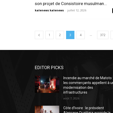
son projet de Consistoire musulman...
kalenews kalenews
-
juillet 12, 2026
...
1
2
3
4
372
EDITOR PICKS
Incendie au marché de Matoto 
les commerçants appellent à u
modernisation des
infrastructures
août 7, 2026
Côte d’Ivoire : le président
Alassane Ouattara accorde la