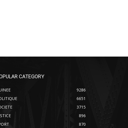
OPULAR CATEGORY
UINEE
9286
OLITIQUE
6651
OCIETE
3715
USTICE
896
PORT
870