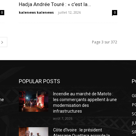
Hadja Andrée Touré : « c’est la...
kalenews kalenews
-
juillet 12, 2026
0
0
Page 3 sur 372
POPULAR POSTS
P
:
Incendie au marché de Matoto :
G
ne
les commerçants appellent à une
P
modernisation des
infrastructures
S
août 7, 2026
J
Côte d’Ivoire : le président
S
Alassane Ouattara accorde la