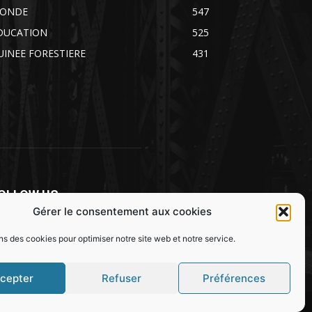
ONDE
547
DUCATION
525
UINEE FORESTIERE
431
OLLOW US
Gérer le consentement aux cookies
ns des cookies pour optimiser notre site web et notre service.
cepter
Refuser
Préférences
SOCIETE
SPORT
JUSTICE
MONDE
EDUCATION