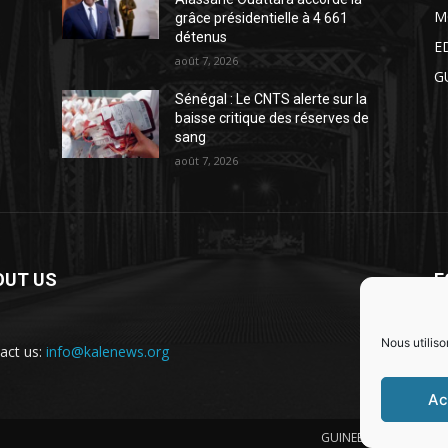
M
grâce présidentielle à 4 661
détenus
E
août 7, 2026
G
Sénégal : Le CNTS alerte sur la
baisse critique des réserves de
sang
août 7, 2026
OUT US
F
Nous utiliso
act us:
info@kalenews.org
Ac
GUINEE
POLITIQUE