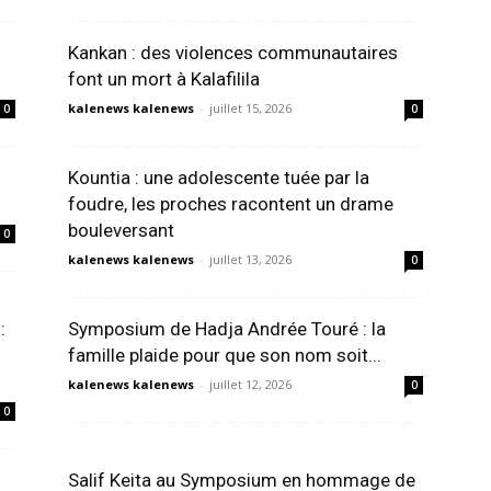
Kankan : des violences communautaires
font un mort à Kalafilila
kalenews kalenews
-
juillet 15, 2026
0
0
Kountia : une adolescente tuée par la
foudre, les proches racontent un drame
bouleversant
0
kalenews kalenews
-
juillet 13, 2026
0
:
Symposium de Hadja Andrée Touré : la
famille plaide pour que son nom soit...
kalenews kalenews
-
juillet 12, 2026
0
0
Salif Keita au Symposium en hommage de