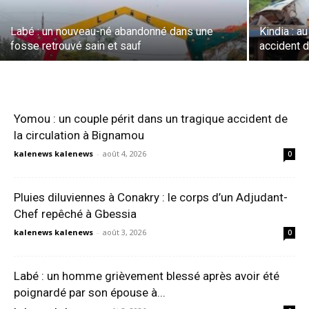
Labé : un nouveau-né abandonné dans une
Kindia : a
fosse retrouvé sain et sauf
accident d
Yomou : un couple périt dans un tragique accident de
la circulation à Bignamou
kalenews kalenews
-
août 4, 2026
0
Pluies diluviennes à Conakry : le corps d’un Adjudant-
Chef repêché à Gbessia
kalenews kalenews
-
août 3, 2026
0
Labé : un homme grièvement blessé après avoir été
poignardé par son épouse à...