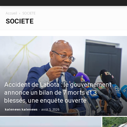
Accueil
SOCIETE
SOCIETE
Accident de Labota : le gouvernement
annonce un bilan de 7 morts et 3
blessés, une enquête ouverte
kalenews kalenews
-
août 5, 2026