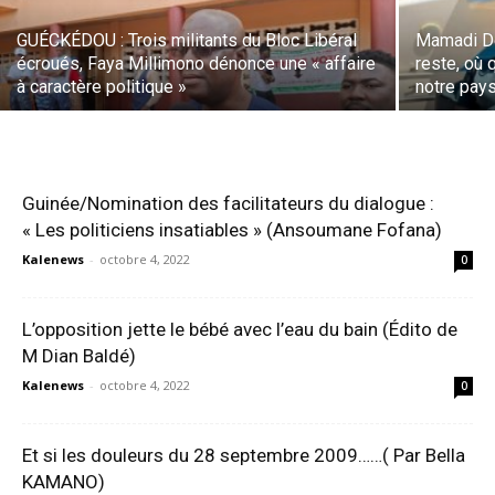
GUÉCKÉDOU : Trois militants du Bloc Libéral
Mamadi Do
écroués, Faya Millimono dénonce une « affaire
reste, où 
à caractère politique »
notre pay
Guinée/Nomination des facilitateurs du dialogue :
« Les politiciens insatiables » (Ansoumane Fofana)
Kalenews
-
octobre 4, 2022
0
L’opposition jette le bébé avec l’eau du bain (Édito de
M Dian Baldé)
Kalenews
-
octobre 4, 2022
0
Et si les douleurs du 28 septembre 2009……( Par Bella
KAMANO)