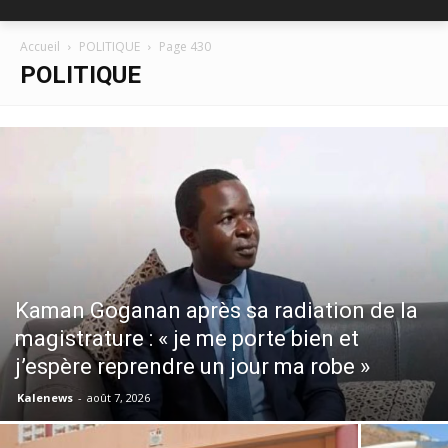
Accueil
POLITIQUE
Page 430
POLITIQUE
Kaman Goganan après sa radiation de la
magistrature : « je me porte bien et
j’espère reprendre un jour ma robe »
Kalenews
-
août 7, 2026