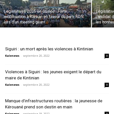
Législatives 2026 en Guinée : Forte
Législati
mobilisation à Kankan en faveur du parti RDN
candidat 
lors d’un meeting géant
les honneu
Siguiri : un mort après les violences à Kintinian
Kalenews
-
septembre 20, 2022
0
Violences à Siguiri : les jeunes exigent le départ du
maire de Kintinian
Kalenews
-
septembre 20, 2022
0
Manque d’infrastructures routières : la jeunesse de
Kérouané prend son destin en main
Kalenews
-
septembre 19, 2022
0